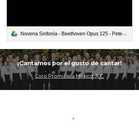
Novena Sinfonía - Beethoven Opus 125 - Peters (Ode To Joy, Samuel).pdf
¡Cantamos por el gusto de cantar!
Coro Promúsica México, A.C.